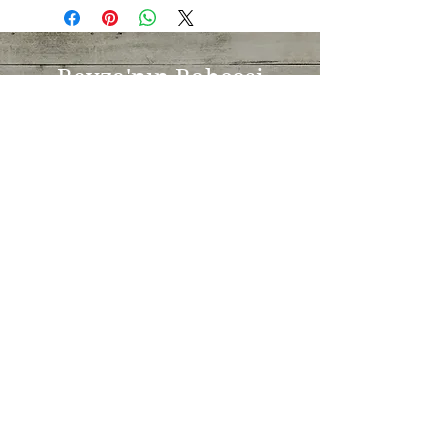
Beyza'nın Bahçesi
Sığacık
Seferihisar
İZMİR
© 2018 by Clementine